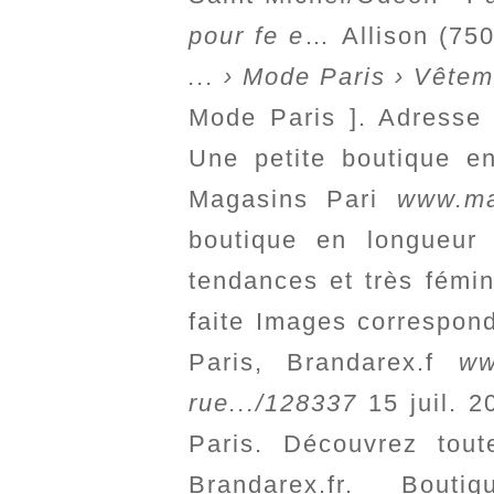
pour fe e
…
Allison (75
... › Mode Paris › Vête
Mode Paris ]. Adresse 
Une petite boutique e
Magasins Pari
www.mag
boutique en longueur 
tendances et très fémin
faite Images correspond
Paris, Brandarex.f
ww
rue.../128337
15 juil. 2
Paris. Découvrez tou
Brandarex.fr. Bo