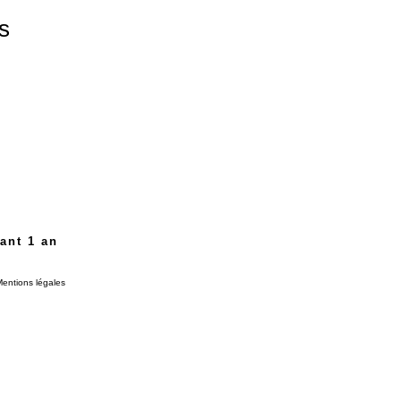
s
ant 1 an
entions légales